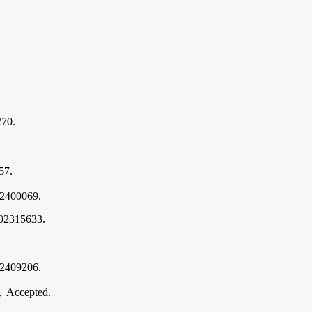
270.
57.
02400069.
02315633.
02409206.
，
Accepted.