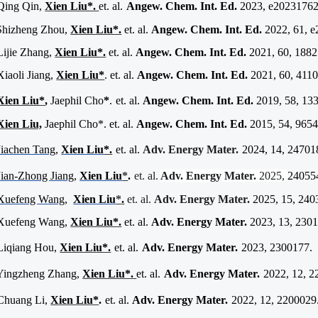
Qing Qin,
Xien Liu*.
et. al.
Angew. Chem. Int. Ed.
2023, e20231762
Shizheng Zhou,
Xien Liu*.
et. al.
Angew. Chem. Int. Ed.
2022, 61, 
Lijie Zhang,
Xien Liu*.
et. al.
Angew. Chem. Int. Ed.
2021, 60, 1882
Xiaoli Jiang,
Xien Liu*
. et. al.
Angew. Chem. Int. Ed.
2021, 60, 4110
ien Liu*
,
Jaephil Cho
*
.
et. al.
Angew. Chem. Int. Ed.
2019, 58, 13
Xien Liu,
Jaephil Cho*. et. al.
Angew. Chem. Int. Ed.
2015, 54, 965
Jiachen Tang
,
Xien Liu
*.
et. al.
Adv. Energy Mater.
2024, 14, 24701
Jian-Zhong Jiang
,
Xien Liu
*
.
et. al.
Adv. Energy Mater.
2025,
24055
Xuefeng Wang
,
Xien Liu
*
.
et. al.
Adv. Energy Mater.
2025, 15, 240
 Xuefeng Wang,
Xien Liu*.
et. al.
Adv. Energy Mater.
2023, 13, 2301
Liqiang Hou,
Xien Liu*.
et. al.
Adv. Energy Mater.
2023, 2300177.
 Yingzheng Zhang,
Xien Liu*.
et. al.
Adv. Energy Mater.
2022, 12, 2
Chuang Li,
Xien Liu*
.
et. al.
Adv. Energy Mater.
2022, 12, 2200029