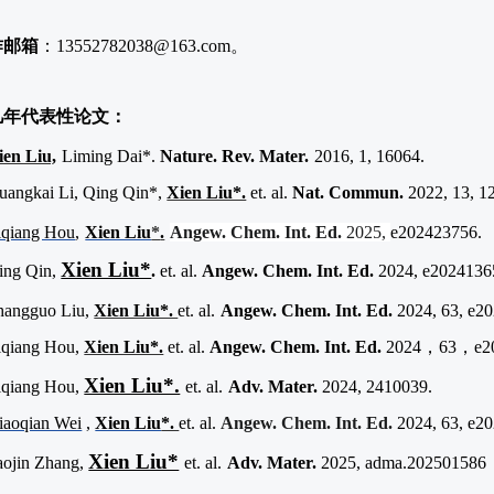
作邮箱
：
13552782038@163.com
。
几年代表性论文：
ien Liu,
Liming Dai*.
Nature. Rev. Mater.
2016, 1, 16064.
uangkai Li, Qing Qin*,
Xien Liu*.
et. al.
Nat. Commun.
2022, 13, 1
iqiang Hou
,
Xien Liu
*
.
Angew. Chem. Int. Ed.
2025,
e202423756
.
Xien Liu*
Qing Qin,
.
et. al.
Angew. Chem. Int. Ed.
2024, e2024136
hangguo Liu,
Xien Liu*.
et. al.
Angew. Chem. Int. Ed.
2024, 63, e2
iqiang Hou,
Xien Liu*.
et. al.
Angew. Chem. Int. Ed.
2024
，
63
，
e2
Xien Liu*.
iqiang Hou,
et. al.
Adv. Mater.
2024,
2410039.
iaoqian Wei
,
Xien Liu
*.
et. al.
Angew. Chem. Int. Ed.
2024, 63, e2
Xien Liu*
aojin Zhang,
et. al.
Adv. Mater.
2025, adma.202501586