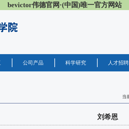
bevictor伟德官网·(中国)唯一官方网站
伍
公司产品
科学研究
人才招聘
当
刘希恩