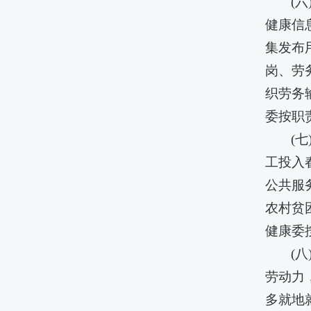
(
健康信
集发布
岗、劳
织劳务
委按职
(
工投入
公共服
农村贫
健康委
(
劳动力
多就地