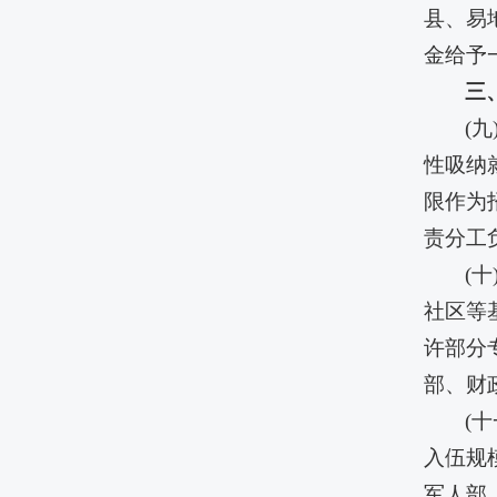
县、易
金给予
三
(
性吸纳
限作为
责分工
(
社区等
许部分
部、财
(
入伍规
军人部