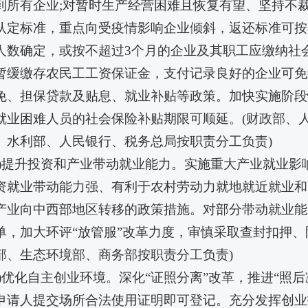
到所有企业;对暂时生产经营困难且恢复有望、坚持不
认定标准，重点向受疫情影响企业倾斜，返还标准可按
人数确定，或按不超过3个月的企业及其职工应缴纳社会
暂缓缴存农民工工资保证金，支付记录良好的企业可免
免、担保贷款及贴息、就业补贴等政策。加快实施阶段
就业困难人员的社会保险补贴期限可顺延。(财政部、
、水利部、人民银行、税务总局按职责分工负责)
三)提升投资和产业带动就业能力。实施重大产业就业
资就业带动能力强、有利于农村劳动力就地就近就业和
产业向中西部地区转移的政策措施。对部分带动就业能
单，加大环评“放管服”改革力度，审慎采取查封扣押、
部、生态环境部、商务部按职责分工负责)
四)优化自主创业环境。深化“证照分离”改革，推进“照
申请人提交场所合法使用证明即可登记。充分发挥创业