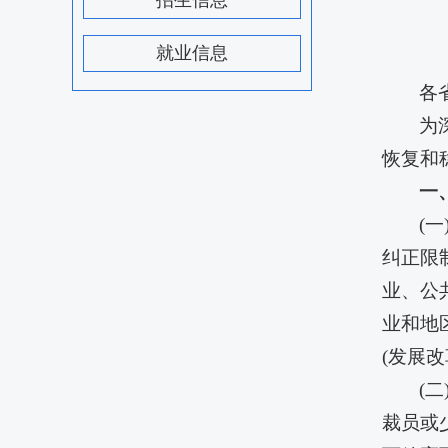
招生信息
就业信息
各
为
恢复和
一
(
纠正限
业、公
业和地
(发展
(
裁员或