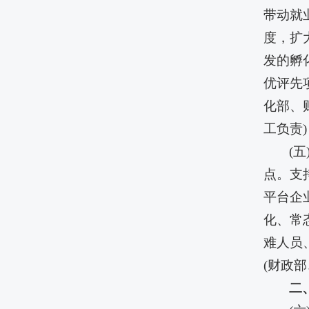
带动就
度，扩
发的孵
优评先
化部、
工负责)
(
点。支
平台企
化、常
难人员
(财政
二