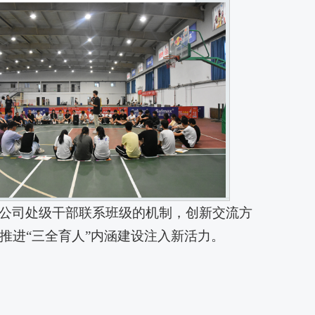
公司处级干部联系班级的机制，创新交流方
推进“三全育人”内涵建设注入新活力。