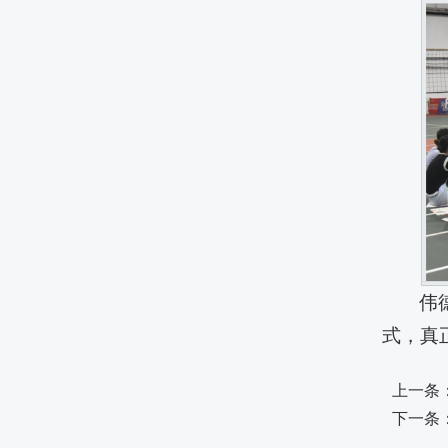
伟
式，真
上一条
下一条