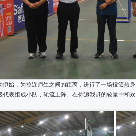
动伊始，为拉近师生之间的距离，进行了一场投篮热身
级代表组成小队，轮流上阵。在你追我赶的较量中和欢