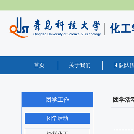
首页
关于我们
团队队
团学工作
团学活
团学活动