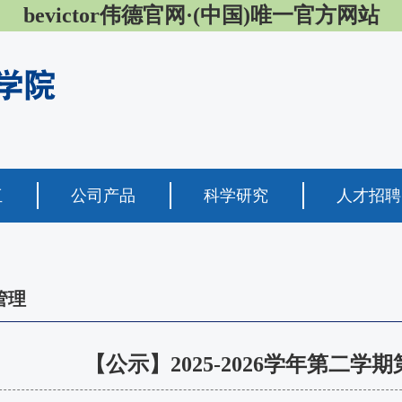
bevictor伟德官网·(中国)唯一官方网站
伍
公司产品
科学研究
人才招聘
管理
【公示】2025-2026学年第二