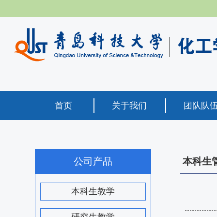
首页
关于我们
团队队
公司产品
本科生
本科生教学