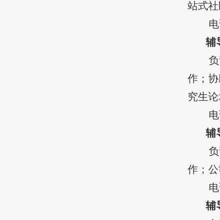
站式社
电
辅
负
作；协
究生论
电
辅
负
作；公
电
辅