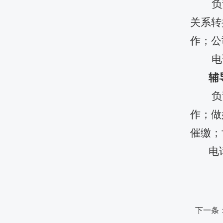
负
关系转
作；公
电
辅
负
作；做
催缴；
电
下一条