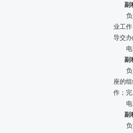
副
负
业工作
导交办
电
副
负
座的组
作；完
电
副
负