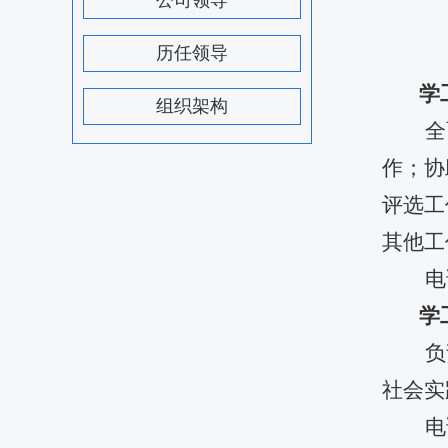
公司领导
历任领导
学
组织架构
全
作；协
评选工
其他工
电
学
负
社会实
电