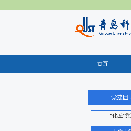
首页
党建园
“化匠”