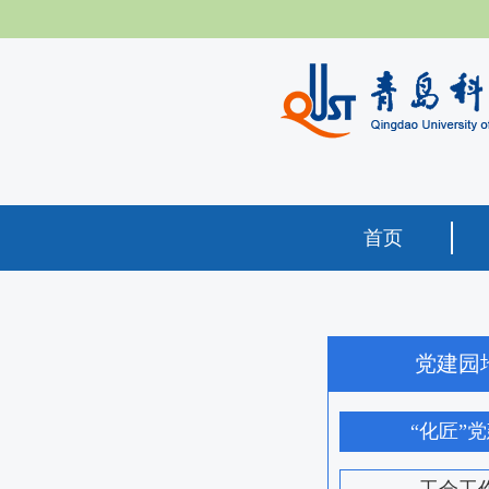
首页
党建园
“化匠”