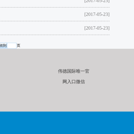
[2017-05-23]
[2017-05-23]
[2017-05-23]
页
伟德国际唯一官
网入口微信