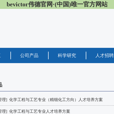
bevictor伟德官网·(中国)唯一官方网站
伍
公司产品
科学研究
人才招聘
品
管理]
化学工程与工艺专业（精细化工方向）人才培养方案
管理]
化学工程与工艺专业人才培养方案