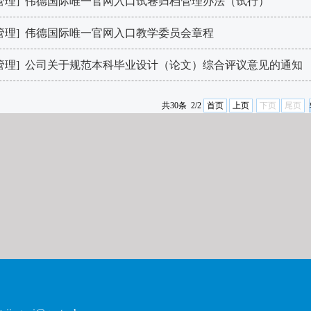
管理]
伟德国际唯一官网入口试卷归档管理办法（试行）
管理]
伟德国际唯一官网入口教学委员会章程
管理]
公司关于规范本科毕业设计（论文）综合评议意见的通知
共30条 2/2
首页
上页
下页
尾页