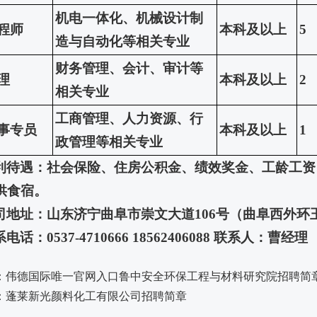
机电一体化、机械设计制
程师
本科
及以上
5
造与自动化等相关专业
财务管理、会计、审计等
理
本科及以上
2
相关专业
工商管理、人力资源、行
事专员
本科及以上
1
政管理等相关专业
利待遇：社会保险、住房公积金、绩效奖金、工龄工资
供食宿。
司地址：山东济宁曲阜市崇文大道106号（曲阜西外环玉
电话：0537-4710666 18562406088 联系人：曹经理
：
伟德国际唯一官网入口鲁中安全环保工程与材料研究院招聘简
：
蓬莱新光颜料化工有限公司招聘简章