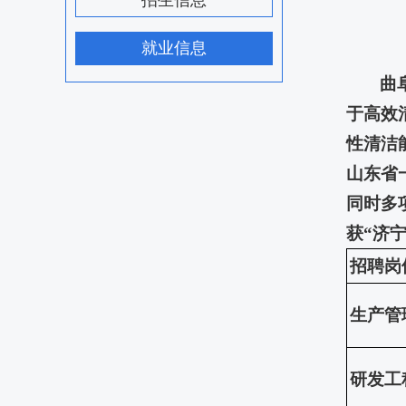
招生信息
就业信息
曲
于高效
性清洁
山东省
同时多
获“济
招聘岗
生产管
研发工