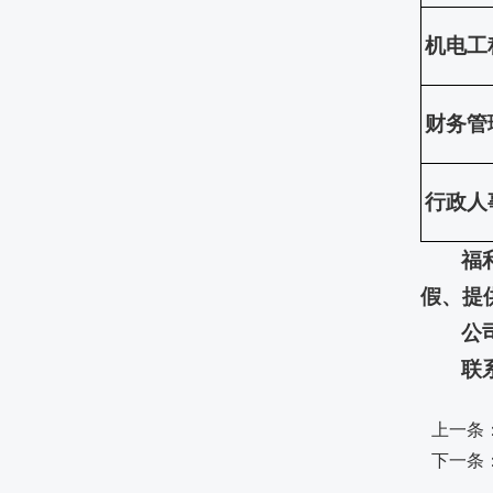
机电工
财务管
行政人
福
假、提
公
联系
上一条
下一条