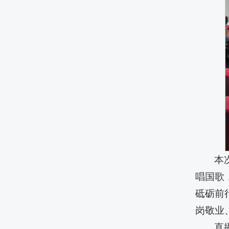
本
唱国歌
砥砺前
岗敬业
直