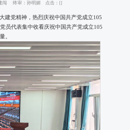
：贾建闯 终审：孙明媚 点击：[
]
大建党精神，热烈庆祝中国共产党成立105
党员代表集中收看庆祝中国共产党成立105
量。