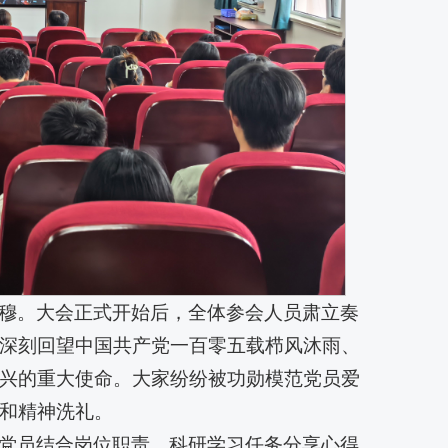
穆。大会正式开始后，全体参会人员肃立奏
深刻回望中国共产党一百零五载栉风沐雨、
兴的重大使命。大家纷纷被功勋模范党员爱
和精神洗礼。
党员结合岗位职责、科研学习任务分享心得