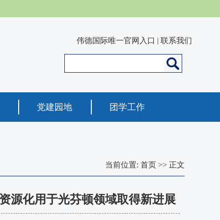
伟德国际唯一官网入口
|
联系我们
党建园地
团学工作
当前位置:
首页
>> 正文
资源化用于光芬顿领域取得新进展