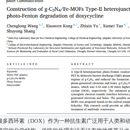
酸多西环素（DOX）作为一种抗生素广泛用于人类和