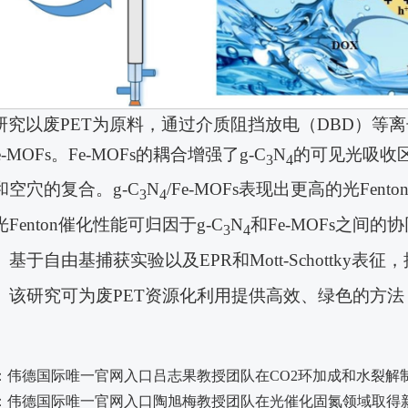
研究以废PET为原料，通过介质阻挡放电（DBD）等离
Fe-MOFs。Fe-MOFs的耦合增强了g-C
N
的可见光吸收
3
4
和空穴的复合。g-C
N
/Fe-MOFs表现出更高的光Fen
3
4
Fenton催化性能可归因于g-C
N
和Fe-MOFs之间
3
4
基于自由基捕获实验以及EPR和Mott-Schottky表征，
。该研究可为废PET资源化利用提供高效、绿色的方
：
伟德国际唯一官网入口吕志果教授团队在CO2环加成和水裂解
：
伟德国际唯一官网入口陶旭梅教授团队在光催化固氮领域取得