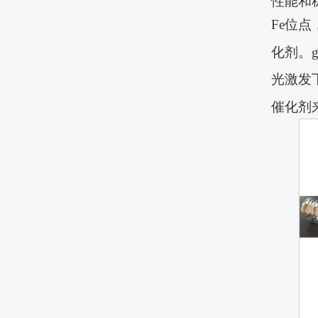
性能和
Fe位点
化剂。g
光激发下
催化剂