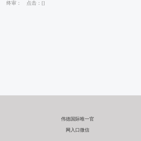
审： 终审： 点击：[
]
伟德国际唯一官
网入口微信